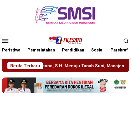
Loncat
ke
konten
Menu
Mobile
Peristiwa
Pemerintahan
Pendidikan
Sosial
Parekraf
 Menuju Tanah Suci, Manajemen Pastikan Pelayanan Berita Teta
Berita Terbaru