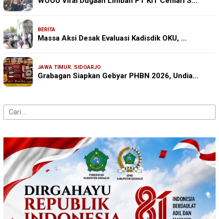
WOOU Viral Dugaan Limbah PT KIT Cemari S…
BERITA
Massa Aksi Desak Evaluasi Kadisdik OKU, …
JAWA TIMUR
,
SIDOARJO
Grabagan Siapkan Gebyar PHBN 2026, Undia…
Cari
untuk: