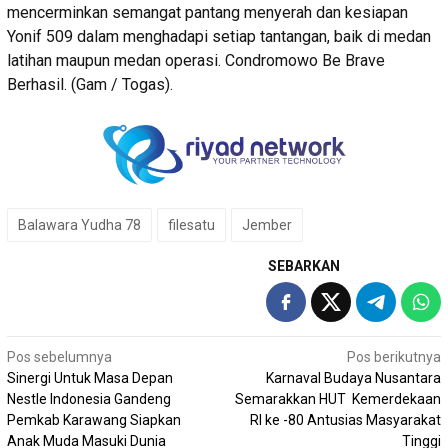
mencerminkan semangat pantang menyerah dan kesiapan
Yonif 509 dalam menghadapi setiap tantangan, baik di medan
latihan maupun medan operasi. Condromowo Be Brave
Berhasil. (Gam / Togas).
Balawara Yudha 78
filesatu
Jember
SEBARKAN
Navigasi
Pos sebelumnya
Pos berikutnya
Sinergi Untuk Masa Depan
Karnaval Budaya Nusantara
pos
Nestle Indonesia Gandeng
Semarakkan HUT Kemerdekaan
Pemkab Karawang Siapkan
RI ke -80 Antusias Masyarakat
Anak Muda Masuki Dunia
Tinggi