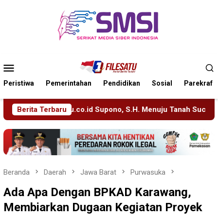
Loncat
ke
konten
Menu
Mobile
Peristiwa
Pemerintahan
Pendidikan
Sosial
Parekraf
o, S.H. Menuju Tanah Suci, Manajemen Pastikan Pelayanan Beri
Berita Terbaru
Beranda
Daerah
Jawa Barat
Purwasuka
Ada Apa Dengan BPKAD Karawang,
Membiarkan Dugaan Kegiatan Proyek