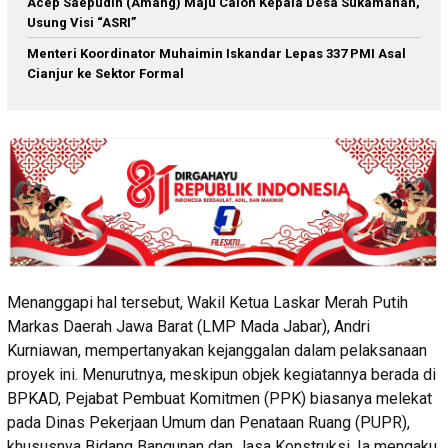
Acep Saepudin (Amang) Maju Calon Kepala Desa Sukamanah,
Usung Visi “ASRI”
Menteri Koordinator Muhaimin Iskandar Lepas 337 PMI Asal
Cianjur ke Sektor Formal
Menanggapi hal tersebut, Wakil Ketua Laskar Merah Putih
Markas Daerah Jawa Barat (LMP Mada Jabar), Andri
Kurniawan, mempertanyakan kejanggalan dalam pelaksanaan
proyek ini. Menurutnya, meskipun objek kegiatannya berada di
BPKAD, Pejabat Pembuat Komitmen (PPK) biasanya melekat
pada Dinas Pekerjaan Umum dan Penataan Ruang (PUPR),
khususnya Bidang Bangunan dan Jasa Konstruksi. Ia mengaku