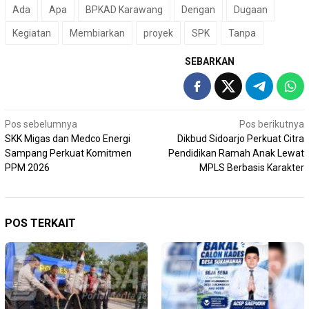
Ada
Apa
BPKAD Karawang
Dengan
Dugaan
Kegiatan
Membiarkan
proyek
SPK
Tanpa
SEBARKAN
Navigasi
Pos sebelumnya
Pos berikutnya
SKK Migas dan Medco Energi
Dikbud Sidoarjo Perkuat Citra
pos
Sampang Perkuat Komitmen
Pendidikan Ramah Anak Lewat
PPM 2026
MPLS Berbasis Karakter
POS TERKAIT