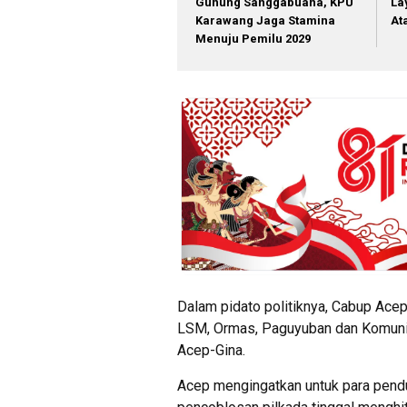
Gunung Sanggabuana, KPU
La
Karawang Jaga Stamina
At
Menuju Pemilu 2029
Dalam pidato politiknya, Cabup Ace
LSM, Ormas, Paguyuban dan Komuni
Acep-Gina.
Acep mengingatkan untuk para pen