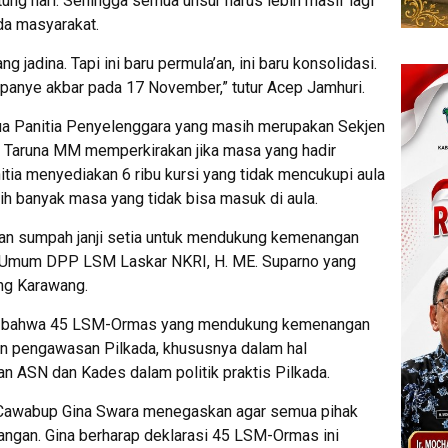
ung hari. Sehingga semua unsur harus lebih masif lagi
a masyarakat.
ang jadina. Tapi ini baru permula’an, ini baru konsolidasi.
ampanye akbar pada 17 November,” tutur Acep Jamhuri.
tua Panitia Penyelenggara yang masih merupakan Sekjen
 Taruna MM memperkirakan jika masa yang hadir
itia menyediakan 6 ribu kursi yang tidak mencukupi aula
h banyak masa yang tidak bisa masuk di aula.
an sumpah janji setia untuk mendukung kemenangan
a Umum DPP LSM Laskar NKRI, H. ME. Suparno yang
ng Karawang.
kan bahwa 45 LSM-Ormas yang mendukung kemenangan
an pengawasan Pilkada, khususnya dalam hal
n ASN dan Kades dalam politik praktis Pilkada.
, Cawabup Gina Swara menegaskan agar semua pihak
gan. Gina berharap deklarasi 45 LSM-Ormas ini