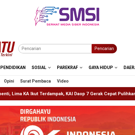
Pencarian
PENDIDIKAN
SOSIAL
PAREKRAF
GAYA HIDUP
DAER
Opini
Surat Pembaca
Video
ak, KAI Daop 7 Gerak Cepat Pulihkan Layanan
PMR Wira