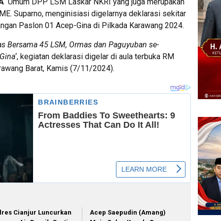
UA
Umum DPP LSM Laskar NKRI yang juga merupakan
E. Suparno, menginisiasi digelarnya deklarasi sekitar
an Paslon 01 Acep-Gina di Pilkada Karawang 2024.
itas Bersama 45 LSM, Ormas dan Paguyuban se-
Gina
‘, kegiatan deklarasi digelar di aula terbuka RM
arawang Barat, Kamis (7/11/2024).
lres Cianjur Luncurkan
Acep Saepudin (Amang)