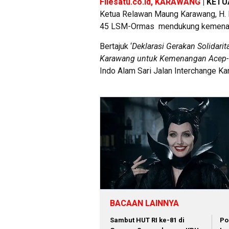
Filesatu.co.id, KARAWANG
| KET
Ketua Relawan Maung Karawang, H. M
45 LSM-Ormas mendukung kemenang
Bertajuk ‘
Deklarasi Gerakan Solidar
Karawang untuk Kemenangan Acep-
Indo Alam Sari Jalan Interchange K
BACAAN LAINNYA
Sambut HUT RI ke-81 di
Po