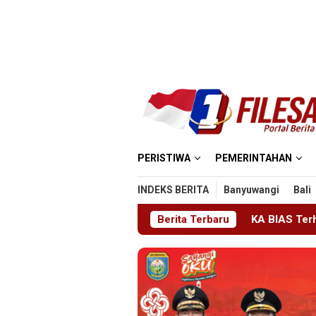
Loncat
ke
konten
PERISTIWA
PEMERINTAHAN
INDEKS BERITA
Banyuwangi
Bali
 Dipertanyakan
KA BIAS Terhenti, Lima KA Ikut Terdamp
Berita Terbaru