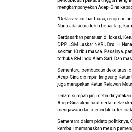
pencoblosan pilkada tinggal menghit
mengkampanyekan Acep-Gina kepad
“Deklarasi ini luar biasa, reugreug ur
Nanti ada acara lebih besar lagi, k
Berdasarkan pantauan di lokasi, Ke
DPP LSM Laskar NKRI, Drs. H. Nana
sekitar 10 ribu massa. Pasalnya, pan
terbuka RM Indo Alam Sari. Dan masi
Sementara, pembacaan dekalarasi d
Acep-Gina dipimpin langsung Ketu
juga merupakan Ketua Relawan Mau
Dalam sumpah janji setia dinyata
Acep-Gina akan turut serta melakuk
mengawasi dan menindak keterlibata
Sementara dalam pidato politiknya
kembali memanaskan mesin pemenan