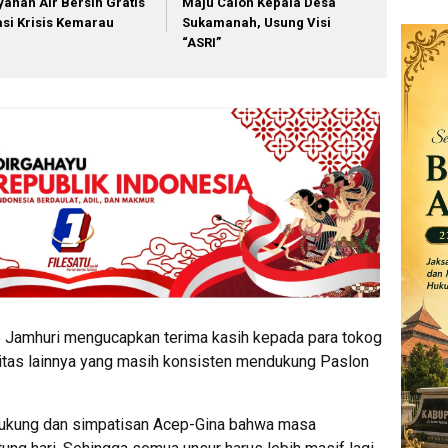
yanan Air Bersih Gratis
Maju Calon Kepala Desa
asi Krisis Kemarau
Sukamanah, Usung Visi
“ASRI”
p Jamhuri mengucapkan terima kasih kepada para tokog
tas lainnya yang masih konsisten mendukung Paslon
dukung dan simpatisan Acep-Gina bahwa masa