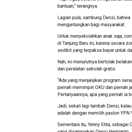
bantuan,” terangnya.
Lagian pula, sambung Densi, bahwa s
menguntungkan bagi masyarakat.
Untuk menyekolahkan anak saja, cont
di Tanjung Baru ini, karena secara z
sedikit yang terpaksa bayar untuk d
Nah, ini menurutnya bertolak belak
dan peralatan sekolah gratis.
“Ada yang menjanjikan program sera
pernah memimpin OKU dan pernah jab
Pertanyaannya, apa yang pernah ia be
Jadi, sekali lagi tambah Densi, kal
adalah dengan memilih paslon YPN 
Sementara itu, Yenny Elita, sebag
yang disampaikan Densi Hermanto.