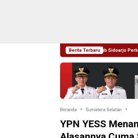
Edukasi Sejak Dini, Pemkab Sidoarjo Perkuat Pencegahan HIV d
Berita Terbaru
Beranda
Sumatera Selatan
YPN YESS Menang
Alasannya Cuma 