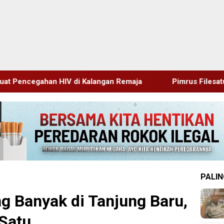
i Kalangan Remaja
Pimrus Filesatu.co.id Supono, S.H. 
PALIN
 Banyak di Tanjung Baru,
Satu