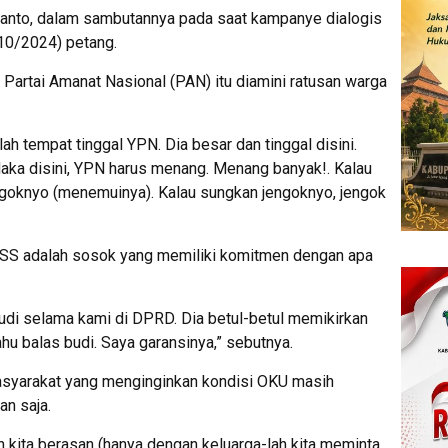
manto, dalam sambutannya pada saat kampanye dialogis
/10/2024) petang.
artai Amanat Nasional (PAN) itu diamini ratusan warga
ah tempat tinggal YPN. Dia besar dan tinggal disini.
 Maka disini, YPN harus menang. Menang banyak!. Kalau
oknyo (menemuinya). Kalau sungkan jengoknyo, jengok
SS adalah sosok yang memiliki komitmen dengan apa
udi selama kami di DPRD. Dia betul-betul memikirkan
hu balas budi. Saya garansinya,” sebutnya.
syarakat yang menginginkan kondisi OKU masih
an saja.
ah kita berasan (hanya dengan keluarga-lah kita meminta