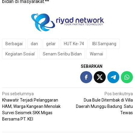
bidan di masyarakat.**
Berbagai
dan
gelar
HUT Ke-74
IBI Sampang
Kegiatan Sosial
Senam Seribu Bidan
Warnai
SEBARKAN
Navigasi
Pos sebelumnya
Pos berikutnya
Khawatir Terjadi Pelanggaran
Dua Bule Ditembak di Villa
pos
HAM, Warga Kangean Menolak
Daerah Munggu Badung Satu
Survei Seismek SKK Migas
Tewas
Bersama PT. KEI