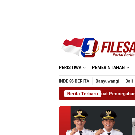
Loncat
ke
konten
PERISTIWA
PEMERINTAHAN
INDEKS BERITA
Banyuwangi
Bali
, Pemkab Sidoarjo Perkuat Pencegahan HIV di Kalangan Remaja
Berita Terbaru