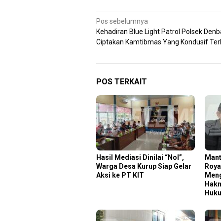
Navigasi
Pos sebelumnya
Kehadiran Blue Light Patrol Polsek Denb
pos
Ciptakan Kamtibmas Yang Kondusif Ter
POS TERKAIT
Hasil Mediasi Dinilai “Nol”,
Mant
Warga Desa Kurup Siap Gelar
Roya
Aksi ke PT KIT
Meng
Hakn
Huk