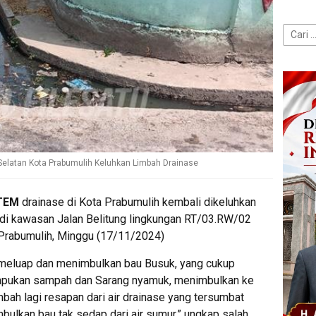
Cari
untuk:
Selatan Kota Prabumulih Keluhkan Limbah Drainase
STEM
drainase di Kota Prabumulih kembali dikeluhkan
a di kawasan Jalan Belitung lingkungan RT/03.RW/02
 Prabumulih, Minggu (17/11/2024)
 meluap dan menimbulkan bau Busuk, yang cukup
mpukan sampah dan Sarang nyamuk, menimbulkan ke
bah lagi resapan dari air drainase yang tersumbat
lkan bau tak sedap dari air sumur,” ungkap salah