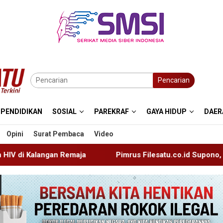
Pencarian
PENDIDIKAN
SOSIAL
PAREKRAF
GAYA HIDUP
DAER
Opini
Surat Pembaca
Video
Pimrus Filesatu.co.id Supono, S.H. Menuju Tanah Suci