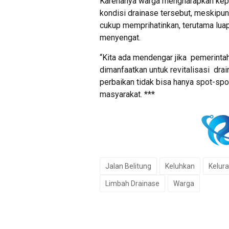
Karenanya warga mengharapkan kep
kondisi drainase tersebut, meskipun
cukup memprihatinkan, terutama lua
menyengat.
“Kita ada mendengar jika pemerintah 
dimanfaatkan untuk revitalisasi drain
perbaikan tidak bisa hanya spot-spo
masyarakat. ***
Jalan Belitung
Keluhkan
Kelura
Limbah Drainase
Warga