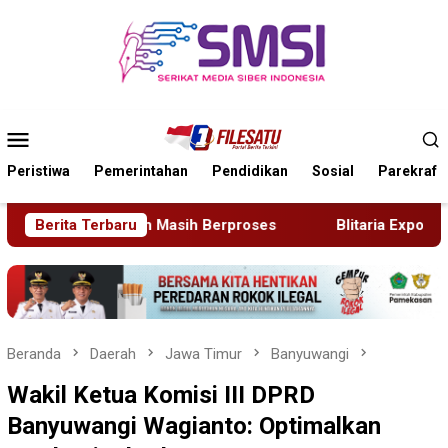
Loncat
ke
konten
Menu
Mobile
Peristiwa
Pemerintahan
Pendidikan
Sosial
Parekraf
Berita Terbaru
Blitaria Expo 2026 Memperingati HUT RI Ke 81 Dan Hari
Beranda
Daerah
Jawa Timur
Banyuwangi
Wakil Ketua Komisi III DPRD
Banyuwangi Wagianto: Optimalkan