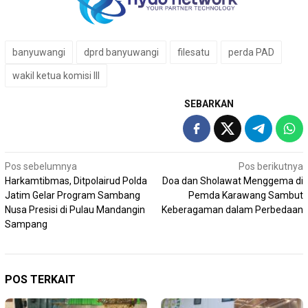
banyuwangi
dprd banyuwangi
filesatu
perda PAD
wakil ketua komisi III
SEBARKAN
Navigasi
Pos sebelumnya
Pos berikutnya
Harkamtibmas, Ditpolairud Polda
Doa dan Sholawat Menggema di
pos
Jatim Gelar Program Sambang
Pemda Karawang Sambut
Nusa Presisi di Pulau Mandangin
Keberagaman dalam Perbedaan
Sampang
POS TERKAIT