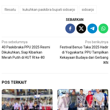
filesatu
kukuhkan paskibra bupati sidoarjo
sidoarjo
SEBARKAN
Navigasi
Pos sebelumnya
Pos berikutnya
40 Paskibraka PPU 2025 Resmi
Festival Benuo Taka 2025 Hadir
pos
Dikukuhkan, Siap Kibarkan
di Yogyakarta: PPU Tampilkan
Merah Putih di HUT RI ke-80
Kekayaan Budaya dari Gerbang
IKN
POS TERKAIT