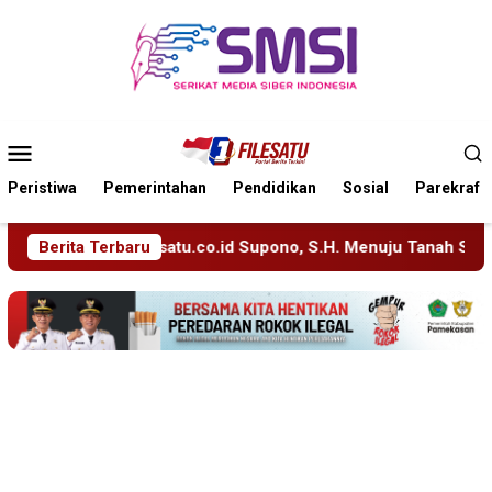
Loncat
ke
konten
Menu
Mobile
Peristiwa
Pemerintahan
Pendidikan
Sosial
Parekraf
o, S.H. Menuju Tanah Suci, Manajemen Pastikan Pelayanan Beri
Berita Terbaru