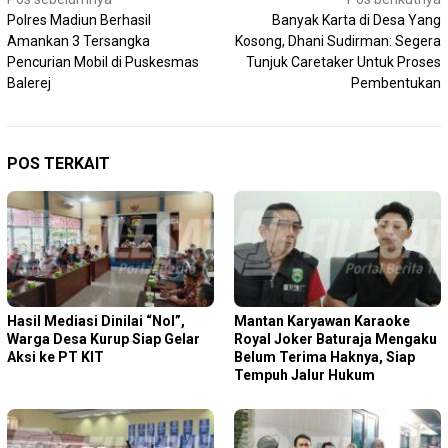
Navigasi
Polres Madiun Berhasil
Banyak Karta di Desa Yang
pos
Amankan 3 Tersangka
Kosong, Dhani Sudirman: Segera
Pencurian Mobil di Puskesmas
Tunjuk Caretaker Untuk Proses
Balerej
Pembentukan
POS TERKAIT
Hasil Mediasi Dinilai “Nol”,
Mantan Karyawan Karaoke
Warga Desa Kurup Siap Gelar
Royal Joker Baturaja Mengaku
Aksi ke PT KIT
Belum Terima Haknya, Siap
Tempuh Jalur Hukum