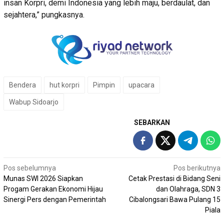
insan Korpri, demi Indonesia yang lebih maju, berdaulat, dan
sejahtera,” pungkasnya.
Bendera
hut korpri
Pimpin
upacara
Wabup Sidoarjo
SEBARKAN
Navigasi
Pos sebelumnya
Pos berikutnya
Munas SWI 2026 Siapkan
Cetak Prestasi di Bidang Seni
pos
Progam Gerakan Ekonomi Hijau
dan Olahraga, SDN 3
Sinergi Pers dengan Pemerintah
Cibalongsari Bawa Pulang 15
Piala