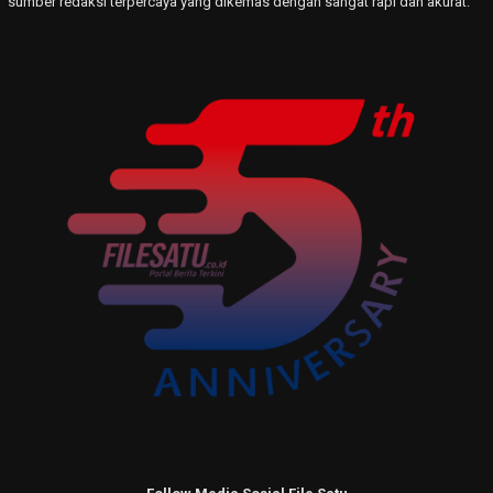
sumber redaksi terpercaya yang dikemas dengan sangat rapi dan akurat.