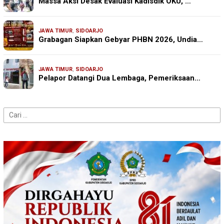
Massa Aksi Desak Evaluasi Kadisdik OKU, …
JAWA TIMUR
,
SIDOARJO
Grabagan Siapkan Gebyar PHBN 2026, Undia…
JAWA TIMUR
,
SIDOARJO
Pelapor Datangi Dua Lembaga, Pemeriksaan…
Cari
untuk: