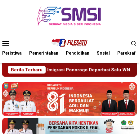
Loncat
ke
konten
Menu
Mobile
Peristiwa
Pemerintahan
Pendidikan
Sosial
Parekraf
o Deportasi Satu WN Tiongkok Salahgunakan Ijin Tinggal
Berita Terbaru