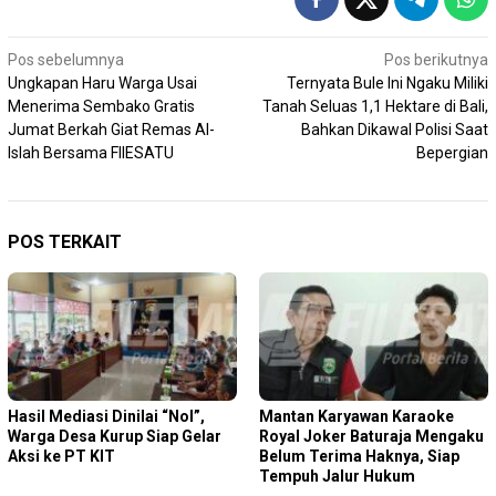
Navigasi
Pos sebelumnya
Pos berikutnya
Ungkapan Haru Warga Usai
Ternyata Bule Ini Ngaku Miliki
pos
Menerima Sembako Gratis
Tanah Seluas 1,1 Hektare di Bali,
Jumat Berkah Giat Remas Al-
Bahkan Dikawal Polisi Saat
Islah Bersama FIlESATU
Bepergian
POS TERKAIT
Hasil Mediasi Dinilai “Nol”,
Mantan Karyawan Karaoke
Warga Desa Kurup Siap Gelar
Royal Joker Baturaja Mengaku
Aksi ke PT KIT
Belum Terima Haknya, Siap
Tempuh Jalur Hukum