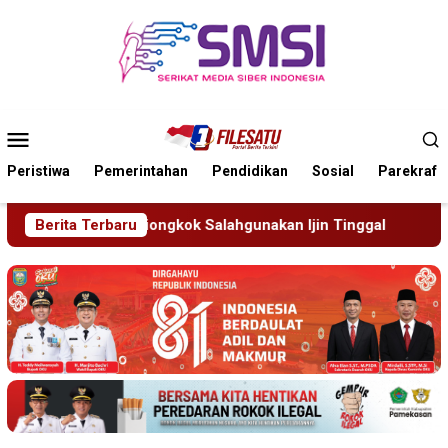
Loncat
ke
konten
Menu
Mobile
Peristiwa
Pemerintahan
Pendidikan
Sosial
Parekraf
akan Ijin Tinggal
Berita Terbaru
19 Siswa Sakit Bersamaan, Wartawa