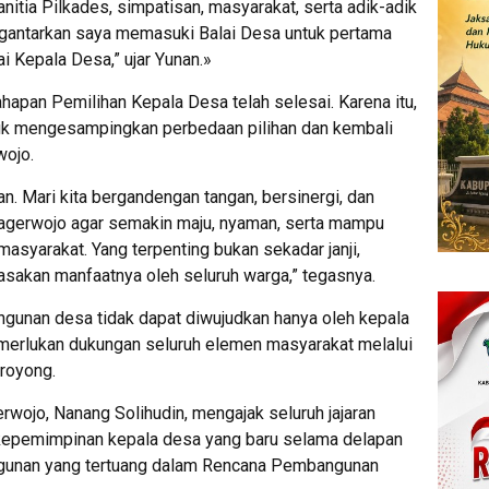
nitia Pilkades, simpatisan, masyarakat, serta adik-adik
ngantarkan saya memasuki Balai Desa untuk pertama
ai Kepala Desa,” ujar Yunan.»
apan Pemilihan Kepala Desa telah selesai. Karena itu,
tuk mengesampingkan perbedaan pilihan dan kembali
wojo.
aan. Mari kita bergandengan tangan, bersinergi, dan
erwojo agar semakin maju, nyaman, serta mampu
asyarakat. Yang terpenting bukan sekadar janji,
rasakan manfaatnya oleh seluruh warga,” tegasnya.
gunan desa tidak dapat diwujudkan hanya oleh kepala
merlukan dukungan seluruh elemen masyarakat melalui
royong.
rwojo, Nanang Solihudin, mengajak seluruh jajaran
kepemimpinan kepala desa yang baru selama delapan
ngunan yang tertuang dalam Rencana Pembangunan