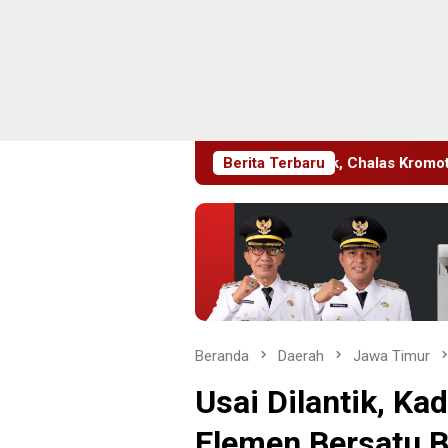
ukti Langgar UU Merek, Chalas Kromoto Dieksekusi Kejari Jakt
Berita Terbaru
Beranda
Daerah
Jawa Timur
Usai Dilantik, Ka
Elemen Bersatu 