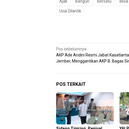
Ajak
Bangun
Bersatu
desa
Usai Dilantik
Navigasi
Pos sebelumnya
AKP Ade Andini Resmi Jabat Kasatlanta
pos
Jember, Menggantikan AKP B. Bagas Si
POS TERKAIT
Sidang Tipiring, Penjual
YALP