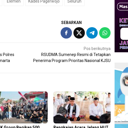
Elemen
Kades Pagerwojo
Seluruh
SEBARKAN
Pos berikutnya
s Polres
RSUDMA Sumenep Resmi di Tetapkan
marta
Penerima Program Prioritas Nasional KJSU
K Group Bagikan 500
Rangkaian Acara Jelang HUT