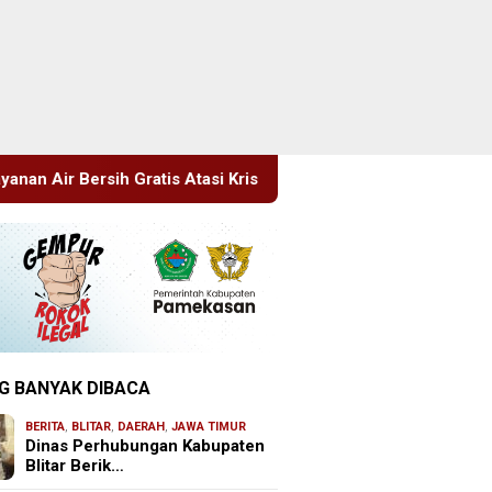
Atasi Krisis Kemarau
Sidang Tipiring, Penjual Miras Hasi
G BANYAK DIBACA
BERITA
,
BLITAR
,
DAERAH
,
JAWA TIMUR
Dinas Perhubungan Kabupaten
Blitar Berik…