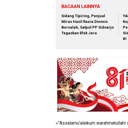
BACAAN LAINNYA
Sidang Tipiring, Penjual
YA
Miras Hasil Razia Divonis
Ku
Bersalah, Satpol PP Sidoarjo
Pe
Tegaskan Efek Jera
Si
81 
«”Assalamu’alaikum warahmatullahi 