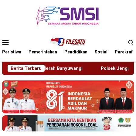
Loncat
ke
konten
Menu
Mobile
Peristiwa
Pemerintahan
Pendidikan
Sosial
Parekraf
Berita Terbaru
Polsek Jenggawah Berhasil Ungkap Sindikat Pengelapan 