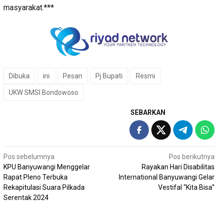
masyarakat.***
Dibuka
ini
Pesan
Pj Bupati
Resmi
UKW SMSI Bondowoso
SEBARKAN
Navigasi
Pos sebelumnya
Pos berikutnya
KPU Banyuwangi Menggelar
Rayakan Hari Disabilitas
pos
Rapat Pleno Terbuka
International Banyuwangi Gelar
Rekapitulasi Suara Pilkada
Vestifal “Kita Bisa”
Serentak 2024