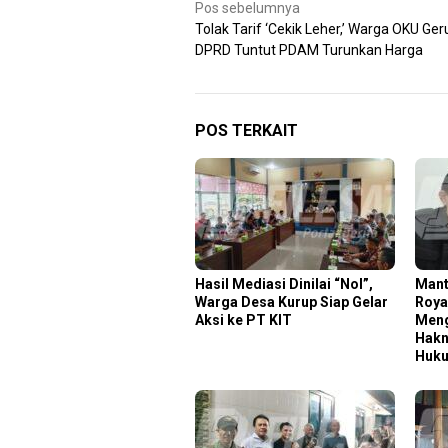
Navigasi
Pos sebelumnya
Tolak Tarif ‘Cekik Leher,’ Warga OKU Ge
pos
DPRD Tuntut PDAM Turunkan Harga
POS TERKAIT
Hasil Mediasi Dinilai “Nol”,
Mant
Warga Desa Kurup Siap Gelar
Roya
Aksi ke PT KIT
Meng
Hakn
Huk