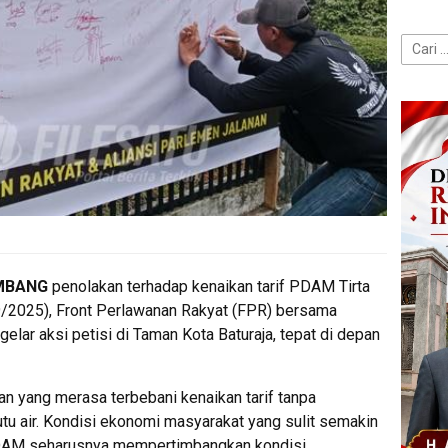
Cari
untuk:
MBANG
penolakan terhadap kenaikan tarif PDAM Tirta
9/2025), Front Perlawanan Rakyat (FPR) bersama
lar aksi petisi di Taman Kota Baturaja, tepat di depan
an yang merasa terbebani kenaikan tarif tanpa
utu air. Kondisi ekonomi masyarakat yang sulit semakin
PDAM seharusnya mempertimbangkan kondisi