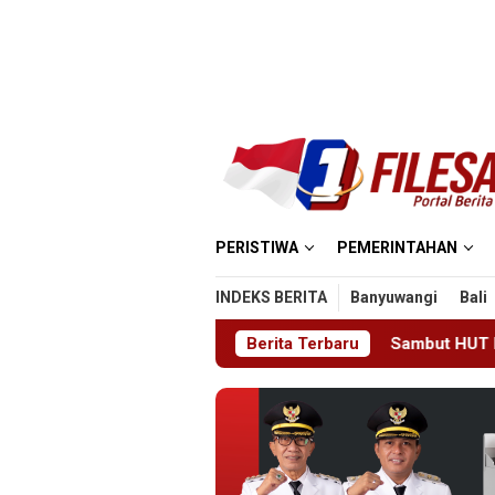
Loncat
ke
konten
PERISTIWA
PEMERINTAHAN
INDEKS BERITA
Banyuwangi
Bali
 ke Ruang UGD
Sambut HUT RI ke-81 di Gunung Sangga
Berita Terbaru