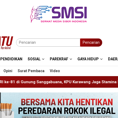
Pencarian
PENDIDIKAN
SOSIAL
PAREKRAF
GAYA HIDUP
DAER
Opini
Surat Pembaca
Video
buana, KPU Karawang Jaga Stamina Menuju Pemilu 2029