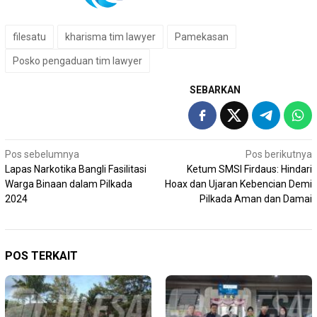
filesatu
kharisma tim lawyer
Pamekasan
Posko pengaduan tim lawyer
SEBARKAN
Navigasi
Pos sebelumnya
Pos berikutnya
Lapas Narkotika Bangli Fasilitasi
Ketum SMSI Firdaus: Hindari
pos
Warga Binaan dalam Pilkada
Hoax dan Ujaran Kebencian Demi
2024
Pilkada Aman dan Damai
POS TERKAIT