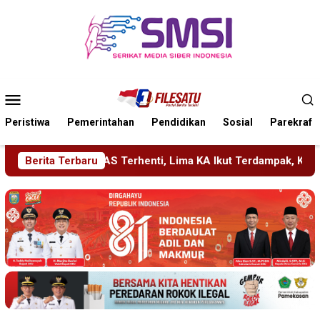
Loncat
ke
konten
Menu
Mobile
Peristiwa
Pemerintahan
Pendidikan
Sosial
Parekraf
ma KA Ikut Terdampak, KAI Daop 7 Gerak Cepat Pulihkan Layana
Berita Terbaru