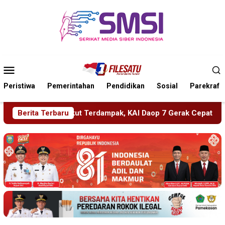
Loncat
ke
konten
Menu
Mobile
Peristiwa
Pemerintahan
Pendidikan
Sosial
Parekraf
 KAI Daop 7 Gerak Cepat Pulihkan Layanan
Berita Terbaru
PMR Wira SM