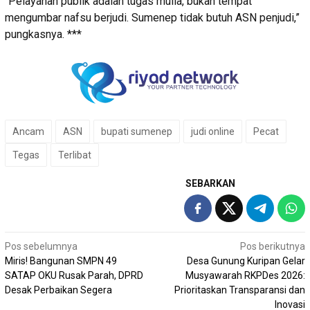
“Pelayanan publik adalah tugas mulia, bukan tempat
mengumbar nafsu berjudi. Sumenep tidak butuh ASN penjudi,”
pungkasnya. ***
Ancam
ASN
bupati sumenep
judi online
Pecat
Tegas
Terlibat
SEBARKAN
Navigasi
Pos sebelumnya
Pos berikutnya
Miris! Bangunan SMPN 49
Desa Gunung Kuripan Gelar
pos
SATAP OKU Rusak Parah, DPRD
Musyawarah RKPDes 2026:
Desak Perbaikan Segera
Prioritaskan Transparansi dan
Inovasi