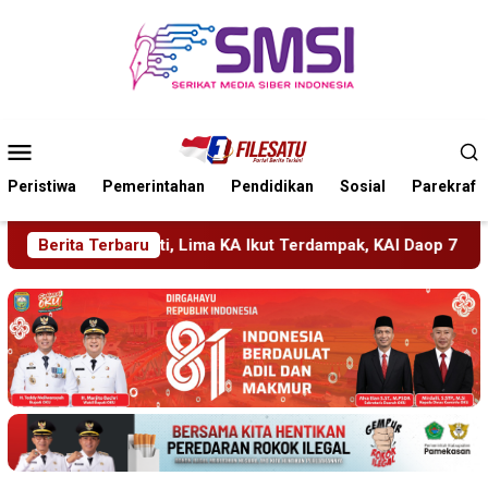
Loncat
ke
konten
Menu
Mobile
Peristiwa
Pemerintahan
Pendidikan
Sosial
Parekraf
 Terdampak, KAI Daop 7 Gerak Cepat Pulihkan Layanan
Berita Terbaru
P