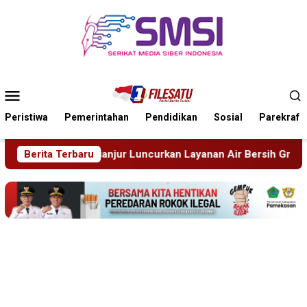
Loncat
ke
konten
Menu
Mobile
Peristiwa
Pemerintahan
Pendidikan
Sosial
Parekraf
 Layanan Air Bersih Gratis Atasi Krisis Kemarau
Berita Terbaru
Sidang 