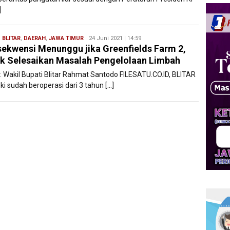
]
,
BLITAR
,
DAERAH
,
JAWA TIMUR
Redaksi
24 Juni 2021 | 14:59
ekwensi Menunggu jika Greenfields Farm 2,
Filesatu
k Selesaikan Masalah Pengelolaan Limbah
: Wakil Bupati Blitar Rahmat Santodo FILESATU.CO.ID, BLITAR
ki sudah beroperasi dari 3 tahun […]