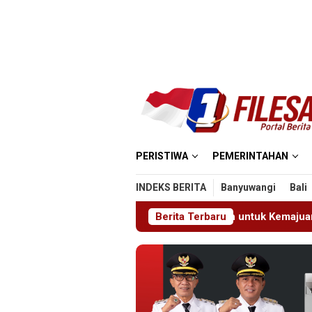
Loncat
ke
konten
PERISTIWA
PEMERINTAHAN
INDEKS BERITA
Banyuwangi
Bali
i Apresiasi Penuh untuk Kemajuan Daerah
Berita Terbaru
Disambut Ta