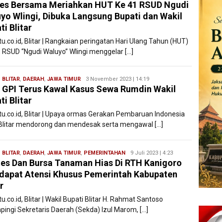
es Bersama Meriahkan HUT Ke 41 RSUD Ngudi
Filesatu
yo Wlingi, Dibuka Langsung Bupati dan Wakil
ti Blitar
tu.co.id, Blitar | Rangkaian peringatan Hari Ulang Tahun (HUT)
, RSUD “Ngudi Waluyo” Wlingi menggelar […]
,
BLITAR
,
DAERAH
,
JAWA TIMUR
Wanty
3 November 2023 | 14:19
GPI Terus Kawal Kasus Sewa Rumdin Wakil
Jakarta
ti Blitar
atu.co.id, Blitar | Upaya ormas Gerakan Pembaruan Indonesia
 Blitar mendorong dan mendesak serta mengawal […]
,
BLITAR
,
DAERAH
,
JAWA TIMUR
,
PEMERINTAHAN
Redaksi
9 Juli 2023 | 4:23
es Dan Bursa Tanaman Hias Di RTH Kanigoro
Filesatu
apat Atensi Khusus Pemerintah Kabupaten
r
tu.co.id, Blitar | Wakil Bupati Blitar H. Rahmat Santoso
pingi Sekretaris Daerah (Sekda) Izul Marom, […]