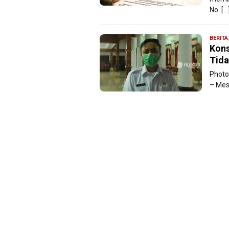
No. […
BERITA
Kons
Tida
Photo
­– Mes