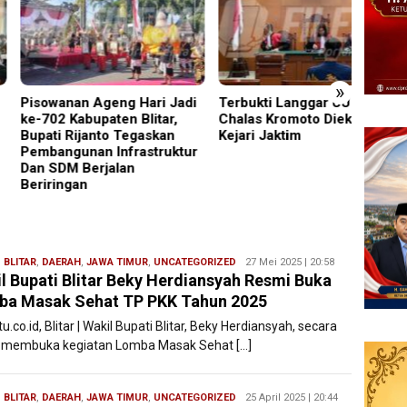
»
wanan Ageng Hari Jadi
Terbukti Langgar UU Merek,
‎UNES
02 Kabupaten Blitar,
Chalas Kromoto Dieksekusi
2026 
ti Rijanto Tegaskan
Kejari Jaktim
Mageta
angunan Infrastruktur
Penuh
SDM Berjalan
Daera
ringan
,
BLITAR
,
DAERAH
,
JAWA TIMUR
,
UNCATEGORIZED
Redaksi
27 Mei 2025 | 20:58
l Bupati Blitar Beky Herdiansyah Resmi Buka
Filesatu
a Masak Sehat TP PKK Tahun 2025
tu.co.id, Blitar | Wakil Bupati Blitar, Beky Herdiansyah, secara
 membuka kegiatan Lomba Masak Sehat […]
,
BLITAR
,
DAERAH
,
JAWA TIMUR
,
UNCATEGORIZED
Redaksi
25 April 2025 | 20:44