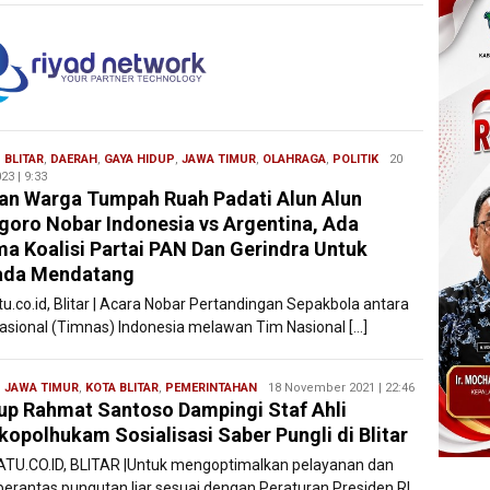
,
BLITAR
,
DAERAH
,
GAYA HIDUP
,
JAWA TIMUR
,
OLAHRAGA
,
POLITIK
Redaksi
20
23 | 9:33
Filesatu
an Warga Tumpah Ruah Padati Alun Alun
goro Nobar Indonesia vs Argentina, Ada
a Koalisi Partai PAN Dan Gerindra Untuk
ada Mendatang
tu.co.id, Blitar | Acara Nobar Pertandingan Sepakbola antara
asional (Timnas) Indonesia melawan Tim Nasional […]
,
JAWA TIMUR
,
KOTA BLITAR
,
PEMERINTAHAN
Redaksi
18 November 2021 | 22:46
p Rahmat Santoso Dampingi Staf Ahli
Filesatu
opolhukam Sosialisasi Saber Pungli di Blitar
ATU.CO.ID, BLITAR |Untuk mengoptimalkan pelayanan dan
rantas pungutan liar sesuai dengan Peraturan Presiden RI