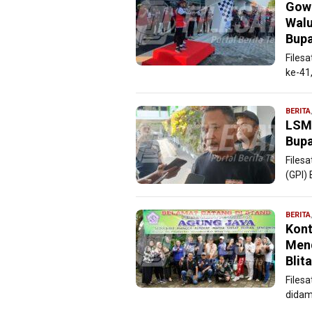
Gow
Walu
Bupa
Filesa
ke-41
BERITA
LSM 
Bupa
Files
(GPI)
BERITA
Kont
Mend
Blita
Filesa
didam