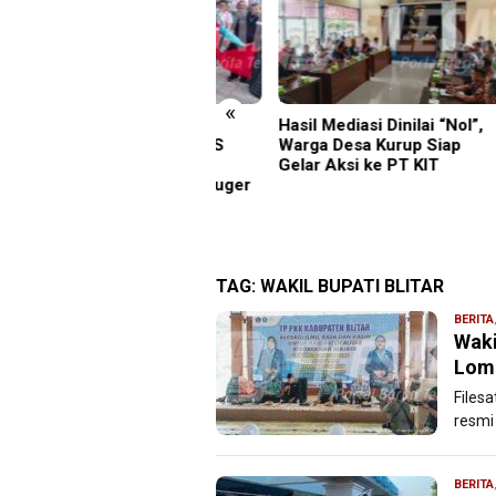
«
ambut Tari Cucuk
Hasil Mediasi Dinilai “Nol”,
Piso
mpah, Delegasi JRCS
Warga Desa Kurup Siap
ke-7
pang Berbagi
Gelar Aksi ke PT KIT
Bupa
ngetahuan di SDN Puger
Pemb
on 01
Dan 
Beri
TAG:
WAKIL BUPATI BLITAR
BERITA
Waki
Lomb
Filesa
resmi
BERITA