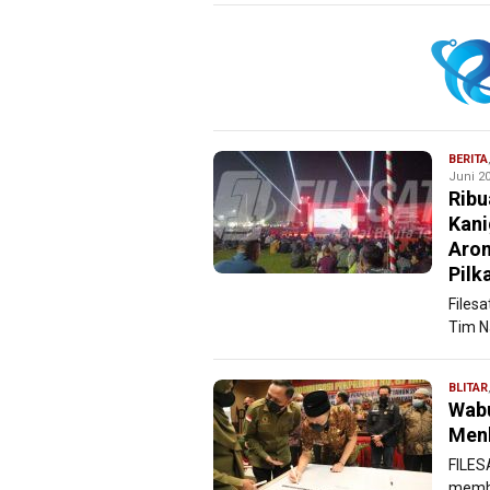
BERITA
Juni 20
Ribu
Kani
Arom
Pilk
Filesa
Tim N
BLITAR
Wabu
Menk
FILES
membe