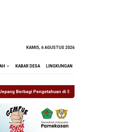
KAMIS, 6 AGUSTUS 2026
AH
KABAR DESA
LINGKUNGAN
di SDN Puger Kulon 01
Hasil Mediasi Dinilai “Nol”, War