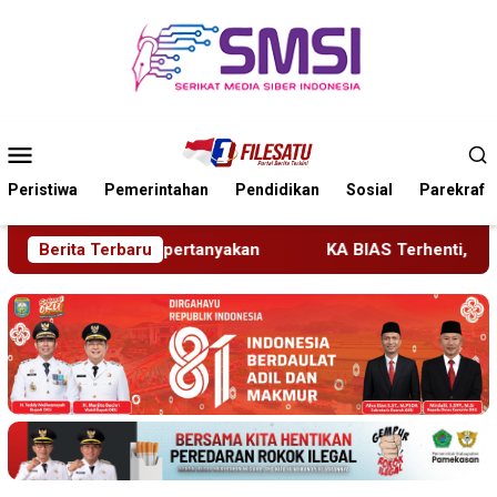
Loncat
ke
konten
Menu
Mobile
Peristiwa
Pemerintahan
Pendidikan
Sosial
Parekraf
yakan
Berita Terbaru
KA BIAS Terhenti, Lima KA Ikut Terdampak, KAI 