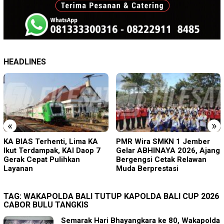
HEADLINES
«
»
PMR Wira SMKN 1 Jember
Diduga Disekap Tiga Hari
Gelar ABHINAYA 2026, Ajang
Gegara Utang Rp300 Juta,
Bergengsi Cetak Relawan
Pria Ketapang Sampang
Muda Berprestasi
Diselamatkan Polisi
TAG:
WAKAPOLDA BALI TUTUP KAPOLDA BALI CUP 2026
CABOR BULU TANGKIS
Semarak Hari Bhayangkara ke 80, Wakapolda