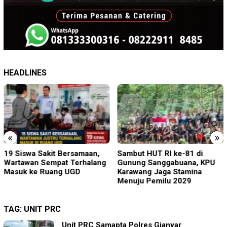
HEADLINES
«
»
Sambut HUT RI ke-81 di
Perkenalkan Diri Lewat Safari
Gunung Sanggabuana, KPU
Jumat, Kapolres Lumajang
Karawang Jaga Stamina
Ajak Warga Jaga Kamtibmas
Menuju Pemilu 2029
TAG:
UNIT PRC
Unit PRC Samapta Polres Gianyar