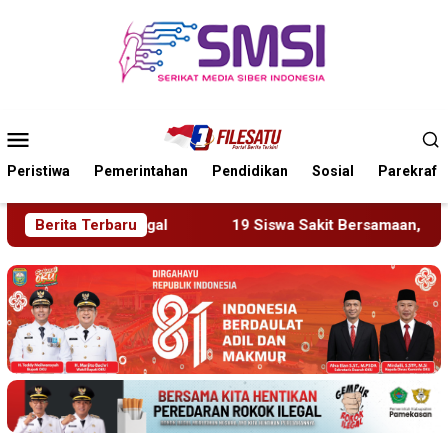
Loncat
ke
konten
Menu
Mobile
Peristiwa
Pemerintahan
Pendidikan
Sosial
Parekraf
19 Siswa Sakit Bersamaan, Wartawan Sempat Terhalang M
Berita Terbaru