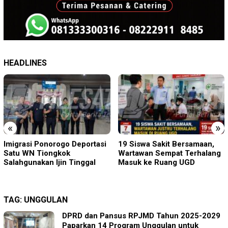
HEADLINES
«
»
19 Siswa Sakit Bersamaan,
Sambut HUT RI ke-81 di
Wartawan Sempat Terhalang
Gunung Sanggabuana, KPU
Masuk ke Ruang UGD
Karawang Jaga Stamina
Menuju Pemilu 2029
TAG:
UNGGULAN
DPRD dan Pansus RPJMD Tahun 2025-2029
Paparkan 14 Program Unggulan untuk