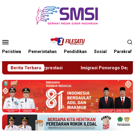
Loncat
ke
konten
Menu
Mobile
Peristiwa
Pemerintahan
Pendidikan
Sosial
Parekraf
Berita Terbaru
Imigrasi Ponorogo Deportasi Satu WN Tiongkok Salahgun