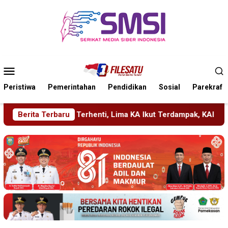
Loncat
ke
konten
Menu
Mobile
Peristiwa
Pemerintahan
Pendidikan
Sosial
Parekraf
i, Lima KA Ikut Terdampak, KAI Daop 7 Gerak Cepat Pulihkan L
Berita Terbaru