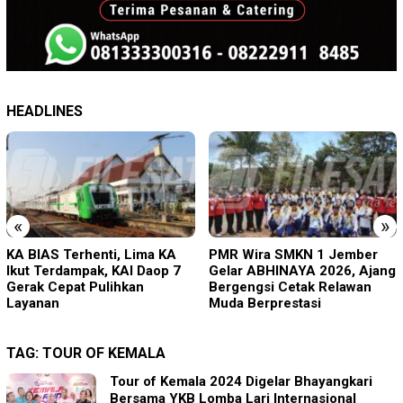
HEADLINES
«
»
PMR Wira SMKN 1 Jember
Imigrasi Ponorogo Deportasi
Gelar ABHINAYA 2026, Ajang
Satu WN Tiongkok
Bergengsi Cetak Relawan
Salahgunakan Ijin Tinggal
Muda Berprestasi
TAG:
TOUR OF KEMALA
Tour of Kemala 2024 Digelar Bhayangkari
Bersama YKB Lomba Lari Internasional