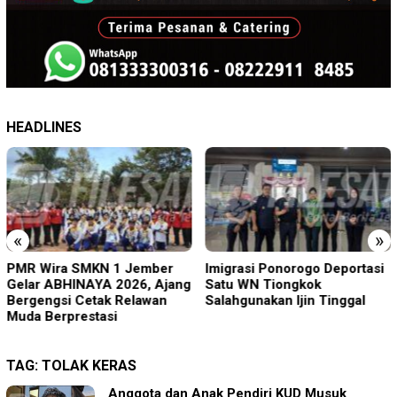
HEADLINES
«
»
PMR Wira SMKN 1 Jember
Imigrasi Ponorogo Deportasi
Gelar ABHINAYA 2026, Ajang
Satu WN Tiongkok
Bergengsi Cetak Relawan
Salahgunakan Ijin Tinggal
Muda Berprestasi
TAG:
TOLAK KERAS
Anggota dan Anak Pendiri KUD Musuk