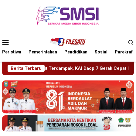
Loncat
ke
konten
Menu
Mobile
Peristiwa
Pemerintahan
Pendidikan
Sosial
Parekraf
dampak, KAI Daop 7 Gerak Cepat Pulihkan Layanan
Berita Terbaru
PMR W