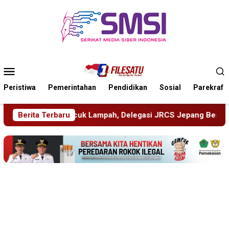
Loncat
ke
konten
Menu
Mobile
Peristiwa
Pemerintahan
Pendidikan
Sosial
Parekraf
 Delegasi JRCS Jepang Berbagi Pengetahuan di SDN Puger Kul
Berita Terbaru