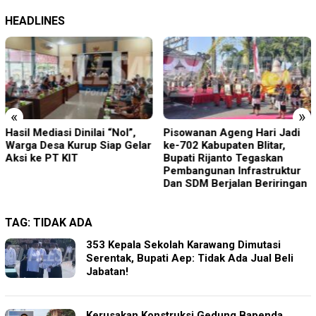
HEADLINES
«
»
Hasil Mediasi Dinilai “Nol”,
Pisowanan Ageng Hari Jadi
Warga Desa Kurup Siap Gelar
ke-702 Kabupaten Blitar,
Aksi ke PT KIT
Bupati Rijanto Tegaskan
Pembangunan Infrastruktur
Dan SDM Berjalan Beriringan
TAG:
TIDAK ADA
353 Kepala Sekolah Karawang Dimutasi
Serentak, Bupati Aep: Tidak Ada Jual Beli
Jabatan!
Kerusakan Konstruksi Gedung Bapenda