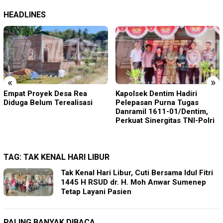
HEADLINES
«
»
Kapolsek Dentim Hadiri
Polres Jember Masifkan
Pelepasan Purna Tugas
Edukasi Berkendara Aman di
Danramil 1611-01/Dentim,
Titik Rawan Kecelakaan
Perkuat Sinergitas TNI-Polri
TAG:
TAK KENAL HARI LIBUR
Tak Kenal Hari Libur, Cuti Bersama Idul Fitri
1445 H RSUD dr. H. Moh Anwar Sumenep
Tetap Layani Pasien
PALING BANYAK DIBACA