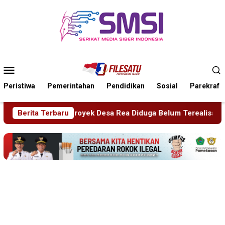
Loncat
ke
konten
Menu
Mobile
Peristiwa
Pemerintahan
Pendidikan
Sosial
Parekraf
sa Rea Diduga Belum Terealisasi
Berita Terbaru
Kapolsek Dentim Hadi