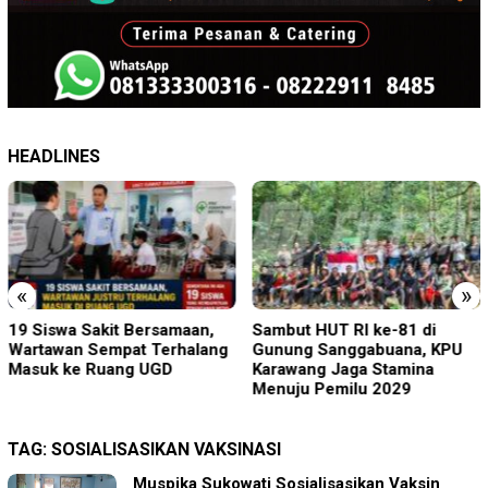
HEADLINES
«
»
19 Siswa Sakit Bersamaan,
Sambut HUT RI ke-81 di
Wartawan Sempat Terhalang
Gunung Sanggabuana, KPU
Masuk ke Ruang UGD
Karawang Jaga Stamina
Menuju Pemilu 2029
TAG:
SOSIALISASIKAN VAKSINASI
Muspika Sukowati Sosialisasikan Vaksin