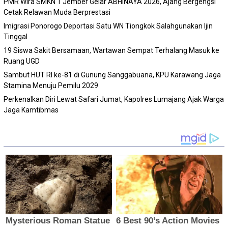
PMR Wira SMKN 1 Jember Gelar ABHINAYA 2026, Ajang Bergengsi
Cetak Relawan Muda Berprestasi
Imigrasi Ponorogo Deportasi Satu WN Tiongkok Salahgunakan Ijin
Tinggal
19 Siswa Sakit Bersamaan, Wartawan Sempat Terhalang Masuk ke
Ruang UGD
Sambut HUT RI ke-81 di Gunung Sanggabuana, KPU Karawang Jaga
Stamina Menuju Pemilu 2029
Perkenalkan Diri Lewat Safari Jumat, Kapolres Lumajang Ajak Warga
Jaga Kamtibmas