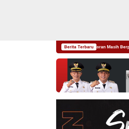
baga, Pemeriksaan Laporan Masih Berproses
Berita Terbaru
Blitaria 