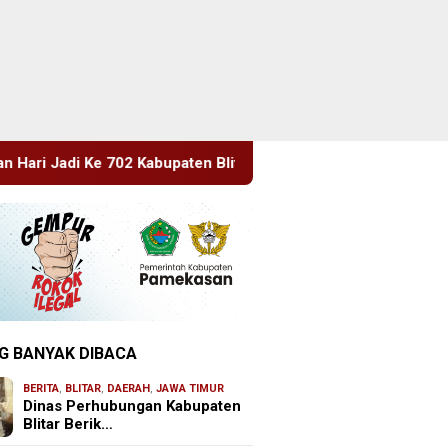
paten Blitar, Dimeriahkan Artis Happy Asmara
Edukasi S
G BANYAK DIBACA
BERITA
,
BLITAR
,
DAERAH
,
JAWA TIMUR
Dinas Perhubungan Kabupaten
Blitar Berik…