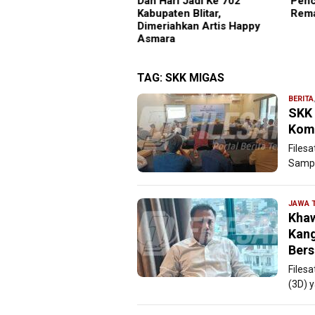
 Hari Jadi Ke 702
Pencegahan HIV di Kalangan
Suci
upaten Blitar,
Remaja
Pela
eriahkan Artis Happy
Maks
mara
TAG:
SKK MIGAS
BERITA
SKK 
Kom
Files
Sampa
JAWA 
Khaw
Kang
Bers
Files
(3D) 