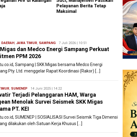
, Manajemen Pastikan
Lapor
yanan Berita Tetap
imal
,
DAERAH
,
JAWA TIMUR
,
SAMPANG
Redaksi
7 Juli 2026 | 10:51
Migas dan Medco Energi Sampang Perkuat
Filesatu
itmen PPM 2026
atu.co.id, Sampang | SKK Migas bersama Medco Energi
ng Pty. Ltd. menggelar Rapat Koordinasi (Rakor) […]
TIMUR
,
SUMENEP
Ryan
14 Juni 2025 | 14:22
atir Terjadi Pelanggaran HAM, Warga
Karawang
ean Menolak Survei Seismek SKK Migas
ama PT. KEI
atu.co.id, SUMENEP | SOSIALISASI Survei Seismik Tiga Dimensi
yang dilakukan oleh Satuan Kerja Khusus […]