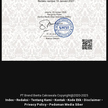
PT Brend Berita Cakrawala Copyright@2020-2025
Index
•
Redaksi
•
Tentang Kami
•
Kontak
•
Kode Etik
•
Disclaimer
•
Privacy Policy
•
Pedoman Media Siber