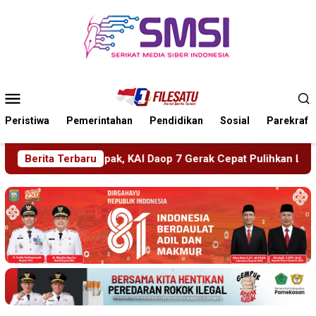
Loncat
ke
konten
Menu
Mobile
Peristiwa
Pemerintahan
Pendidikan
Sosial
Parekraf
I Daop 7 Gerak Cepat Pulihkan Layanan
Berita Terbaru
PMR Wira SMKN 