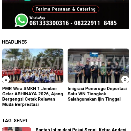
HEADLINES
«
»
PMR Wira SMKN 1 Jember
Imigrasi Ponorogo Deportasi
Gelar ABHINAYA 2026, Ajang
Satu WN Tiongkok
Bergengsi Cetak Relawan
Salahgunakan Ijin Tinggal
Muda Berprestasi
TAG:
SENPI
Bantah Intimidasi Pakai Senpi, Ketua Apdesi