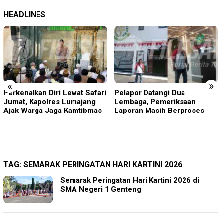
HEADLINES
«
»
Pelapor Datangi Dua
Blitaria Expo 2026
Lembaga, Pemeriksaan
Memperingati HUT RI Ke 81
Laporan Masih Berproses
Dan Hari Jadi Ke 702
Kabupaten Blitar,
Dimeriahkan Artis Happy
Asmara
TAG:
SEMARAK PERINGATAN HARI KARTINI 2026
Semarak Peringatan Hari Kartini 2026 di
SMA Negeri 1 Genteng