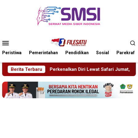
Loncat
ke
konten
Menu
Mobile
Peristiwa
Pemerintahan
Pendidikan
Sosial
Parekraf
alkan Diri Lewat Safari Jumat, Kapolres Lumajang Ajak Warga
Berita Terbaru