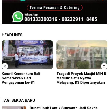
HEADLINES
«
»
Tragedi Proyek Masjid MIN 5
KA BIAS Terhenti, Lima KA
Madiun: Satu Nyawa
Ikut Terdampak, KAI Daop 7
Melayang, K3 Dipertanyakan
Gerak Cepat Pulihkan
Layanan
TAG:
SEKDA BARU
Bupati Ipuk Lantik Sunyanto Jadi Sekda