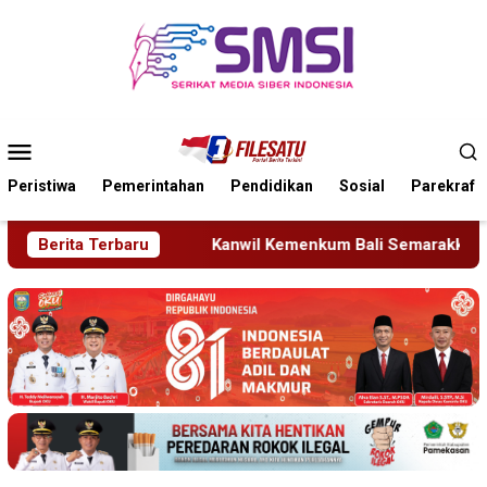
Loncat
ke
konten
Menu
Mobile
Peristiwa
Pemerintahan
Pendidikan
Sosial
Parekraf
Kanwil Kemenkum Bali Semarakkan Hari Pengayoman ke-81
Berita Terbaru