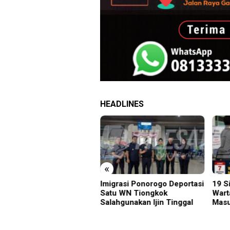
HEADLINES
«
grasi Ponorogo Deportasi
19 Siswa Sakit Bersamaan,
Samb
tu WN Tiongkok
Wartawan Sempat Terhalang
Gunu
ahgunakan Ijin Tinggal
Masuk ke Ruang UGD
Kara
Menu