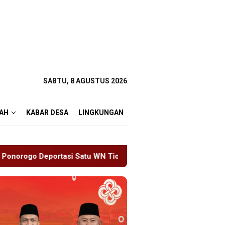
SABTU, 8 AGUSTUS 2026
AH
KABAR DESA
LINGKUNGAN
 WN Tiongkok Salahgunakan Ijin Tinggal
19 Siswa Saki