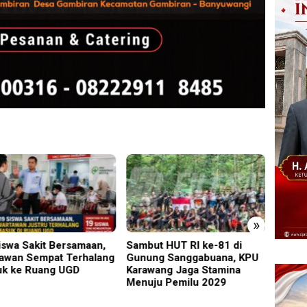
»
ut HUT RI ke-81 di
Perkenalkan Diri Lewat
PMR W
ng Sanggabuana, KPU
Safari Jumat, Kapolres
Gelar
wang Jaga Stamina
Lumajang Ajak Warga Jaga
Ajang
ju Pemilu 2029
Kamtibmas
Relaw