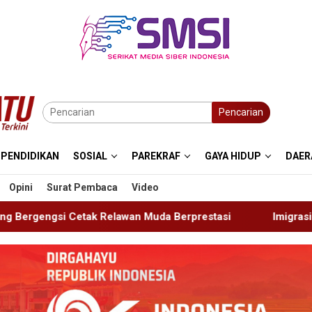
Pencarian
PENDIDIKAN
SOSIAL
PAREKRAF
GAYA HIDUP
DAER
Opini
Surat Pembaca
Video
n Muda Berprestasi
Imigrasi Ponorogo Deportasi Satu