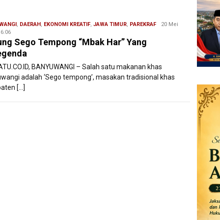
WANGI
,
DAERAH
,
EKONOMI KREATIF
,
JAWA TIMUR
,
PAREKRAF
Budi
20 Mei
16:06
Filesatu
ung Sego Tempong “Mbak Har” Yang
egenda
ATU.CO.ID, BANYUWANGI – Salah satu makanan khas
wangi adalah ‘Sego tempong’, masakan tradisional khas
aten […]