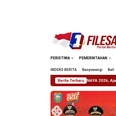
Loncat
ke
konten
PERISTIWA
PEMERINTAHAN
INDEKS BERITA
Banyuwangi
Bali
 Jember Gelar ABHINAYA 2026, Ajang Bergengsi Cetak Relawa
Berita Terbaru