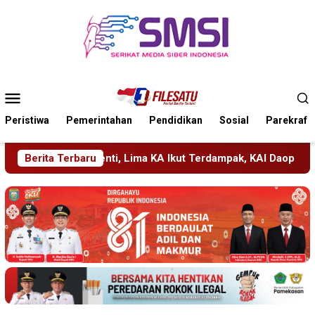
Loncat
ke
konten
Menu
Mobile
Peristiwa
Pemerintahan
Pendidikan
Sosial
Parekraf
KA Ikut Terdampak, KAI Daop 7 Gerak Cepat Pulihkan Layanan
Berita Terbaru