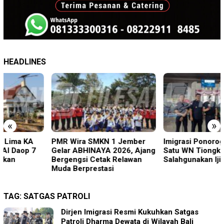
HEADLINES
«
»
PMR Wira SMKN 1 Jember
Imigrasi Ponorogo Deportasi
Gelar ABHINAYA 2026, Ajang
Satu WN Tiongkok
Bergengsi Cetak Relawan
Salahgunakan Ijin Tinggal
Muda Berprestasi
TAG:
SATGAS PATROLI
Dirjen Imigrasi Resmi Kukuhkan Satgas
Patroli Dharma Dewata di Wilayah Bali