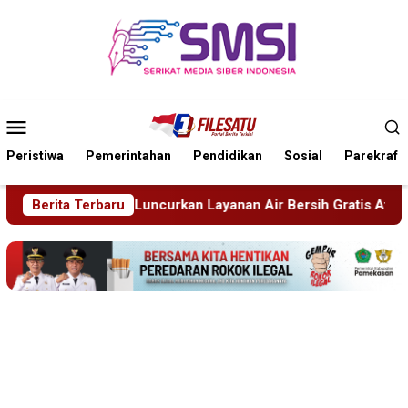
Loncat
ke
konten
Menu
Mobile
Peristiwa
Pemerintahan
Pendidikan
Sosial
Parekraf
rkan Layanan Air Bersih Gratis Atasi Krisis Kemarau
Berita Terbaru
Sid