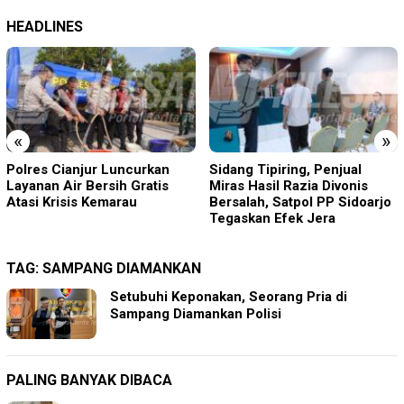
HEADLINES
«
»
Sidang Tipiring, Penjual
Acep Saepudin (Amang)
Miras Hasil Razia Divonis
Maju Calon Kepala Desa
Bersalah, Satpol PP Sidoarjo
Sukamanah, Usung Visi
Tegaskan Efek Jera
“ASRI”
TAG:
SAMPANG DIAMANKAN
Setubuhi Keponakan, Seorang Pria di
Sampang Diamankan Polisi
PALING BANYAK DIBACA