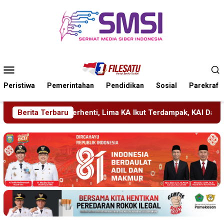
Loncat
ke
konten
Menu
Mobile
Peristiwa
Pemerintahan
Pendidikan
Sosial
Parekraf
 Lima KA Ikut Terdampak, KAI Daop 7 Gerak Cepat Pulihkan Lay
Berita Terbaru