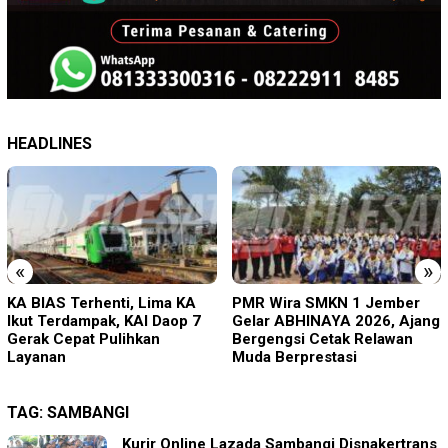
HEADLINES
«
»
PMR Wira SMKN 1 Jember
Imigrasi Ponorogo Deportasi
Gelar ABHINAYA 2026, Ajang
Satu WN Tiongkok
Bergengsi Cetak Relawan
Salahgunakan Ijin Tinggal
Muda Berprestasi
TAG:
SAMBANGI
Kurir Online Lazada Sambangi Disnakertrans