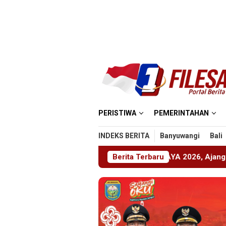
Loncat
ke
konten
PERISTIWA
PEMERINTAHAN
INDEKS BERITA
Banyuwangi
Bali
mber Gelar ABHINAYA 2026, Ajang Bergengsi Cetak Relawan 
Berita Terbaru