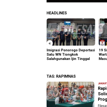
HEADLINES
«
grasi Ponorogo Deportasi
19 Siswa Sakit Bersamaan,
Samb
tu WN Tiongkok
Wartawan Sempat Terhalang
Gunu
ahgunakan Ijin Tinggal
Masuk ke Ruang UGD
Kara
Menu
TAG:
RAPIMNAS
JAKAR
Rapi
Soli
Prog
Files