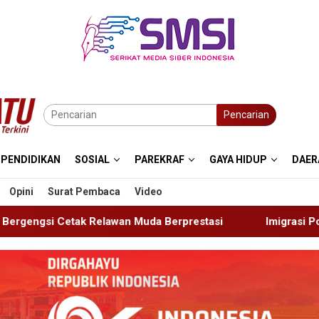
Pencarian
PENDIDIKAN
SOSIAL
PAREKRAF
GAYA HIDUP
DAER
Opini
Surat Pembaca
Video
Muda Berprestasi
Imigrasi Ponorogo Deportasi Satu WN