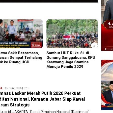
»
ut HUT RI ke-81 di
Perkenalkan Diri Lewat
PMR W
ng Sanggabuana, KPU
Safari Jumat, Kapolres
Gelar
wang Jaga Stamina
Lumajang Ajak Warga Jaga
Ajang
ju Pemilu 2029
Kamtibmas
Relaw
TA
Ryan
15 Juni 2026 | 0:16
mnas Laskar Merah Putih 2026 Perkuat
Karawang
ditas Nasional, Kamada Jabar Siap Kawal
ram Strategis
atu.co.id, JAKARTA | Rapat Pimpinan Nasional (Rapimnas)