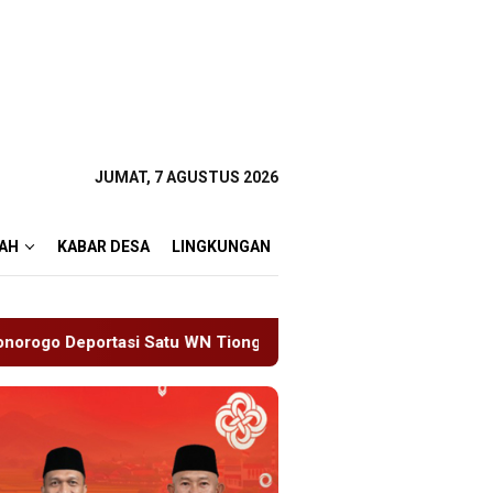
JUMAT, 7 AGUSTUS 2026
AH
KABAR DESA
LINGKUNGAN
 Tiongkok Salahgunakan Ijin Tinggal
19 Siswa Sakit B