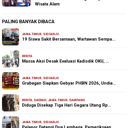
Wisata Alam
PALING BANYAK DIBACA
JAWA TIMUR
,
SIDOARJO
19 Siswa Sakit Bersamaan, Wartawan Sempa…
BERITA
Massa Aksi Desak Evaluasi Kadisdik OKU, …
JAWA TIMUR
,
SIDOARJO
Grabagan Siapkan Gebyar PHBN 2026, Undia…
BERITA
,
DAERAH
,
JAWA TIMUR
,
SAMPANG
Diduga Disekap Tiga Hari Gegara Utang Rp…
JAWA TIMUR
,
SIDOARJO
Pelapor Datangi Dua Lembaga, Pemeriksaan…