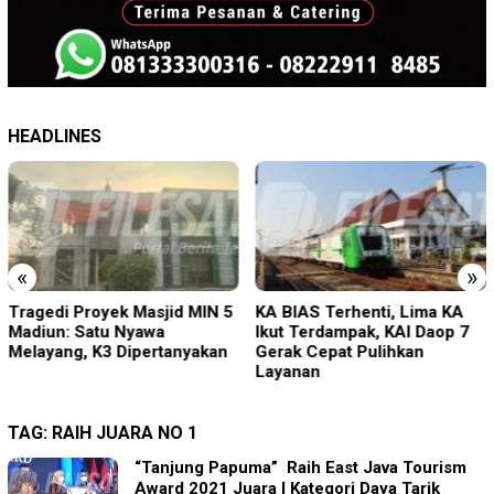
HEADLINES
«
»
Tragedi Proyek Masjid MIN 5
KA BIAS Terhenti, Lima KA
Madiun: Satu Nyawa
Ikut Terdampak, KAI Daop 7
Melayang, K3 Dipertanyakan
Gerak Cepat Pulihkan
Layanan
TAG:
RAIH JUARA NO 1
“Tanjung Papuma” Raih East Java Tourism
Award 2021 Juara I Kategori Daya Tarik