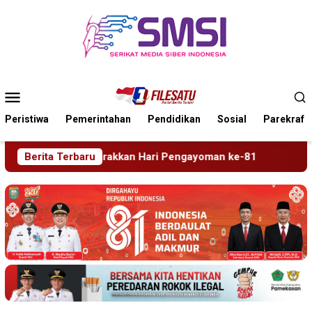
Loncat
ke
konten
Menu
Mobile
Peristiwa
Pemerintahan
Pendidikan
Sosial
Parekraf
Hari Pengayoman ke-81
Berita Terbaru
Tragedi Proyek Masjid MIN 5 M