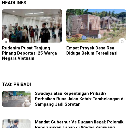
HEADLINES
«
»
Empat Proyek Desa Rea
Kapolsek Dentim Hadiri
Diduga Belum Terealisasi
Pelepasan Purna Tugas
Danramil 1611-01/Dentim,
Perkuat Sinergitas TNI-Polri
TAG:
PRIBADI
Swadaya atau Kepentingan Pribadi?
Perbaikan Ruas Jalan Kotah-Tambelangan di
Sampang Jadi Sorotan
Mandat Gubernur Vs Dugaan Ilegal: Polemik
Pengrusakan Lahan di Wadas Karawang,