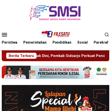
Loncat
ke
konten
Menu
Mobile
Peristiwa
Pemerintahan
Pendidikan
Sosial
Parekraf
mkab Sidoarjo Perkuat Pencegahan HIV di Kalangan Remaja
Berita Terbaru