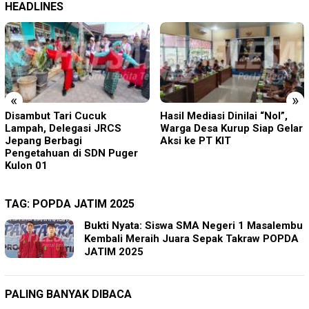
HEADLINES
«
»
Hasil Mediasi Dinilai “Nol”,
Pisowanan Ageng Hari Jadi
Warga Desa Kurup Siap Gelar
ke-702 Kabupaten Blitar,
Aksi ke PT KIT
Bupati Rijanto Tegaskan
Pembangunan Infrastruktur
Dan SDM Berjalan Beriringan
TAG:
POPDA JATIM 2025
Bukti Nyata: Siswa SMA Negeri 1 Masalembu
Kembali Meraih Juara Sepak Takraw POPDA
JATIM 2025
PALING BANYAK DIBACA