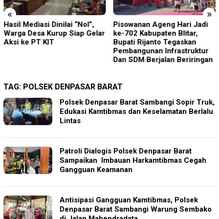
«
»
Hasil Mediasi Dinilai “Nol”,
Pisowanan Ageng Hari Jadi
Warga Desa Kurup Siap Gelar
ke-702 Kabupaten Blitar,
Aksi ke PT KIT
Bupati Rijanto Tegaskan
Pembangunan Infrastruktur
Dan SDM Berjalan Beriringan
TAG:
POLSEK DENPASAR BARAT
Polsek Denpasar Barat Sambangi Sopir Truk,
Edukasi Kamtibmas dan Keselamatan Berlalu
Lintas
Patroli Dialogis Polsek Denpasar Barat
Sampaikan Imbauan Harkamtibmas Cegah
Gangguan Keamanan
Antisipasi Gangguan Kamtibmas, Polsek
Denpasar Barat Sambangi Warung Sembako
di Jalan Mahendradata