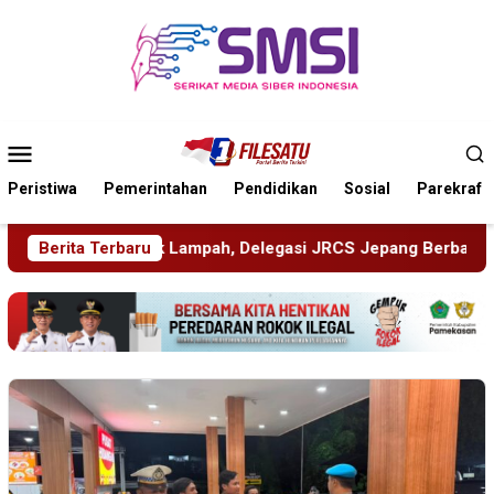
Loncat
ke
konten
Menu
Mobile
Peristiwa
Pemerintahan
Pendidikan
Sosial
Parekraf
gasi JRCS Jepang Berbagi Pengetahuan di SDN Puger Kulon 01
Berita Terbaru