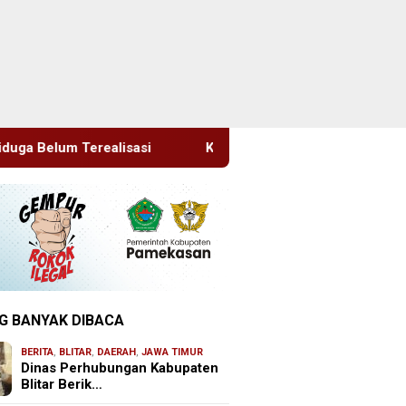
Kapolsek Dentim Hadiri Pelepasan Purna Tugas Danrami
G BANYAK DIBACA
BERITA
,
BLITAR
,
DAERAH
,
JAWA TIMUR
Dinas Perhubungan Kabupaten
Blitar Berik…