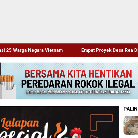
etnam
Empat Proyek Desa Rea Diduga Belum Terealisasi
PALIN