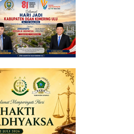
n Beri Apresiasi
Negara Vietnam
 untuk Kemajuan
h