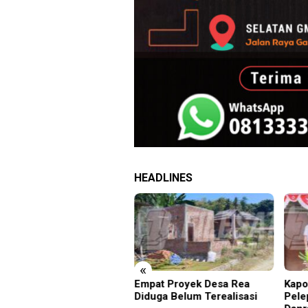
HEADLINES
«
denim Pusat Tanjung
Empat Proyek Desa Rea
Kapo
ang Deportasi 25 Warga
Diduga Belum Terealisasi
Pele