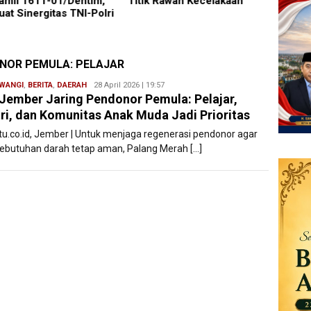
amil 1611-01/Dentim,
Titik Rawan Kecelakaan
Mageta
uat Sinergitas TNI-Polri
Penuh
Daera
ONOR PEMULA: PELAJAR
WANGI
,
BERITA
,
DAERAH
Redaksi
28 April 2026 | 19:57
Jember Jaring Pendonor Pemula: Pelajar,
Filesatu
ri, dan Komunitas Anak Muda Jadi Prioritas
atu.co.id, Jember | Untuk menjaga regenerasi pendonor agar
kebutuhan darah tetap aman, Palang Merah […]