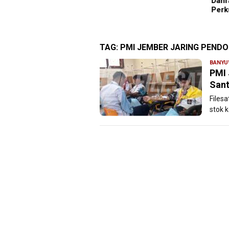
gara Vietnam
Danr
Perk
TAG:
PMI JEMBER JARING PEND
BANYU
PMI 
Sant
Files
stok 