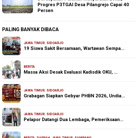
Progres P3TGAI Desa Pilangrejo Capai 40
Persen
PALING BANYAK DIBACA
JAWA TIMUR
,
SIDOARJO
19 Siswa Sakit Bersamaan, Wartawan Sempa…
BERITA
Massa Aksi Desak Evaluasi Kadisdik OKU, …
JAWA TIMUR
,
SIDOARJO
Grabagan Siapkan Gebyar PHBN 2026, Undia…
JAWA TIMUR
,
SIDOARJO
Pelapor Datangi Dua Lembaga, Pemeriksaan…
BERITA
,
DAERAH
,
JAWA TIMUR
,
SAMPANG