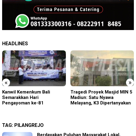
HEADLINES
«
»
Tragedi Proyek Masjid MIN 5
KA BIAS Terhenti, Lima KA
Madiun: Satu Nyawa
Ikut Terdampak, KAI Daop 7
Melayang, K3 Dipertanyakan
Gerak Cepat Pulihkan
Layanan
TAG:
PILANGREJO
Berdayakan Puluhan Masyarakat Lokal,