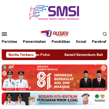
Loncat
ke
konten
Menu
Mobile
Peristiwa
Pemerintahan
Pendidikan
Sosial
Parekraf
Berita Terbaru
Kanwil Kemenkum Bali Semarakkan Hari Pengayoman 