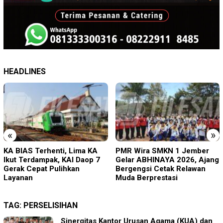
HEADLINES
«
»
PMR Wira SMKN 1 Jember
Imigrasi Ponorogo Deportasi
Gelar ABHINAYA 2026, Ajang
Satu WN Tiongkok
Bergengsi Cetak Relawan
Salahgunakan Ijin Tinggal
Muda Berprestasi
TAG:
PERSELISIHAN
Sinergitas Kantor Urusan Agama (KUA) dan