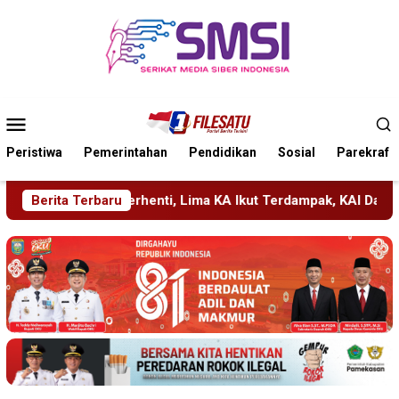
Loncat
ke
konten
Menu
Mobile
Peristiwa
Pemerintahan
Pendidikan
Sosial
Parekraf
ima KA Ikut Terdampak, KAI Daop 7 Gerak Cepat Pulihkan Layan
Berita Terbaru