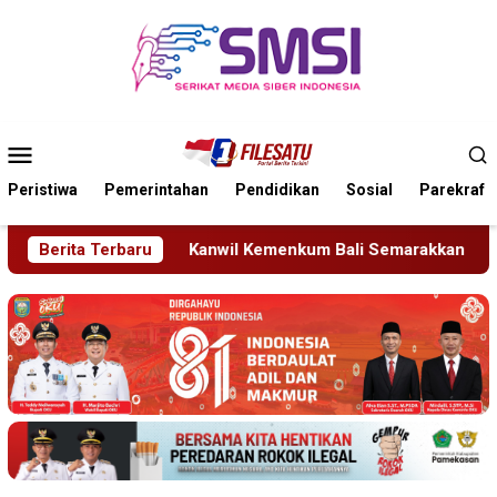
Loncat
ke
konten
Menu
Mobile
Peristiwa
Pemerintahan
Pendidikan
Sosial
Parekraf
il Kemenkum Bali Semarakkan Hari Pengayoman ke-81
Berita Terbaru