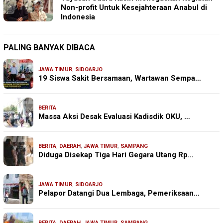
Non-profit Untuk Kesejahteraan Anabul di
Indonesia
PALING BANYAK DIBACA
JAWA TIMUR
,
SIDOARJO
19 Siswa Sakit Bersamaan, Wartawan Sempa…
BERITA
Massa Aksi Desak Evaluasi Kadisdik OKU, …
BERITA
,
DAERAH
,
JAWA TIMUR
,
SAMPANG
Diduga Disekap Tiga Hari Gegara Utang Rp…
JAWA TIMUR
,
SIDOARJO
Pelapor Datangi Dua Lembaga, Pemeriksaan…
BERITA
,
DAERAH
,
JAWA TIMUR
,
SAMPANG