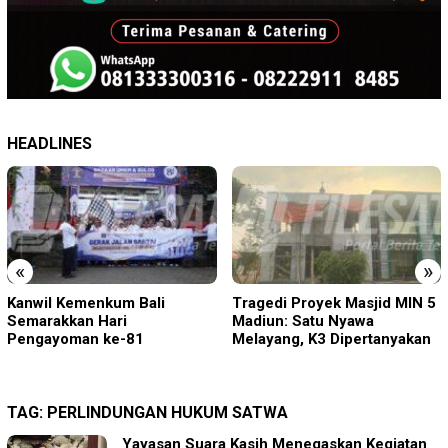
HEADLINES
«
»
Tragedi Proyek Masjid MIN 5
KA BIAS Terhenti, Lima KA
Madiun: Satu Nyawa
Ikut Terdampak, KAI Daop 7
Melayang, K3 Dipertanyakan
Gerak Cepat Pulihkan
Layanan
TAG:
PERLINDUNGAN HUKUM SATWA
Yayasan Suara Kasih Menegaskan Kegiatan