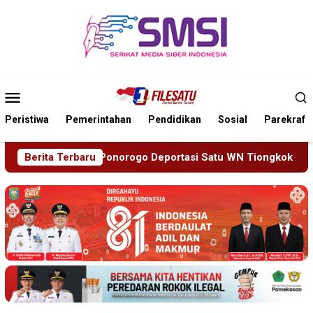
Loncat
ke
konten
Menu
Mobile
Peristiwa
Pemerintahan
Pendidikan
Sosial
Parekraf
Deportasi Satu WN Tiongkok Salahgunakan Ijin Tinggal
Berita Terbaru