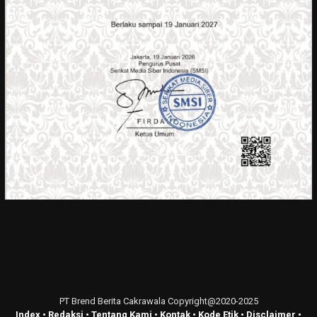
PT Brend Berita Cakrawala Copyright@2020-2025
Index
•
Redaksi
•
Tentang Kami
•
Kontak
•
Kode Etik
•
Disclaimer
•