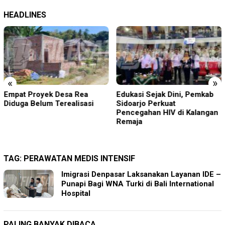
HEADLINES
«
»
 Rea
Edukasi Sejak Dini, Pemkab
Pimrus Filesatu.co.
isasi
Sidoarjo Perkuat
Supono, S.H. Menuj
Pencegahan HIV di Kalangan
Suci, Manajemen Pa
Remaja
Pelayanan Berita Te
Maksimal
TAG:
PERAWATAN MEDIS INTENSIF
Imigrasi Denpasar Laksanakan Layanan IDE –
Punapi Bagi WNA Turki di Bali International
Hospital
PALING BANYAK DIBACA