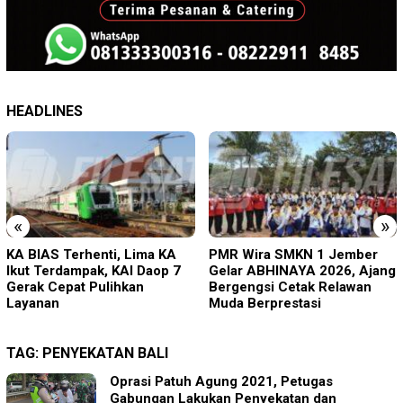
HEADLINES
«
»
PMR Wira SMKN 1 Jember
Imigrasi Ponorogo Deportasi
Gelar ABHINAYA 2026, Ajang
Satu WN Tiongkok
Bergengsi Cetak Relawan
Salahgunakan Ijin Tinggal
Muda Berprestasi
TAG:
PENYEKATAN BALI
Oprasi Patuh Agung 2021, Petugas
Gabungan Lakukan Penyekatan dan