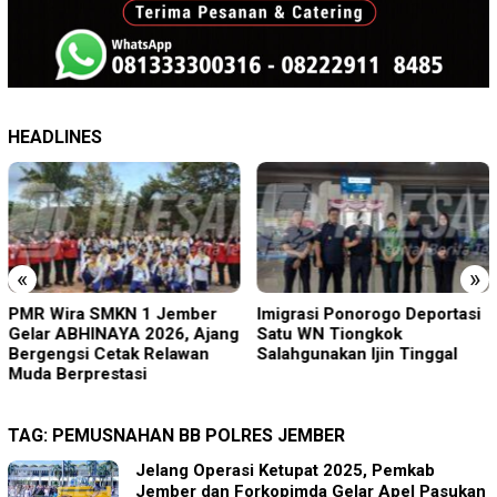
HEADLINES
«
»
Imigrasi Ponorogo Deportasi
19 Siswa Sakit Bersamaan,
Satu WN Tiongkok
Wartawan Sempat Terhalang
Salahgunakan Ijin Tinggal
Masuk ke Ruang UGD
TAG:
PEMUSNAHAN BB POLRES JEMBER
Jelang Operasi Ketupat 2025, Pemkab
Jember dan Forkopimda Gelar Apel Pasukan