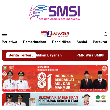
Loncat
ke
konten
Menu
Mobile
Peristiwa
Pemerintahan
Pendidikan
Sosial
Parekraf
Layanan
Berita Terbaru
PMR Wira SMKN 1 Jember Gelar ABHINAYA 2026