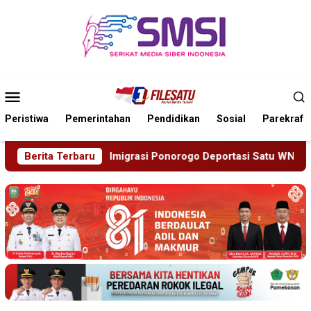
Loncat
ke
konten
Menu
Mobile
Peristiwa
Pemerintahan
Pendidikan
Sosial
Parekraf
asi Ponorogo Deportasi Satu WN Tiongkok Salahgunakan Ijin Ti
Berita Terbaru