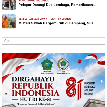
JAWA TIMUR
,
SIDOARJO
Pelapor Datangi Dua Lembaga, Pemeriksaan…
BERITA
,
DAERAH
,
JAWA TIMUR
,
SAMPANG
Misteri Sawah Bergemuruh di Sampang, Sua…
Cari
untuk: