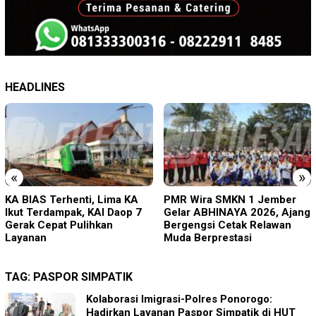
HEADLINES
«
»
PMR Wira SMKN 1 Jember
Imigrasi Ponorogo Deportasi
Gelar ABHINAYA 2026, Ajang
Satu WN Tiongkok
Bergengsi Cetak Relawan
Salahgunakan Ijin Tinggal
Muda Berprestasi
TAG:
PASPOR SIMPATIK
Kolaborasi Imigrasi-Polres Ponorogo:
Hadirkan Layanan Paspor Simpatik di HUT