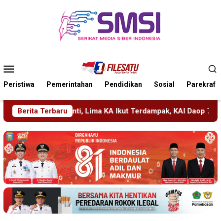
Loncat
ke
konten
Menu
Mobile
Peristiwa
Pemerintahan
Pendidikan
Sosial
Parekraf
a KA Ikut Terdampak, KAI Daop 7 Gerak Cepat Pulihkan Layanan
Berita Terbaru